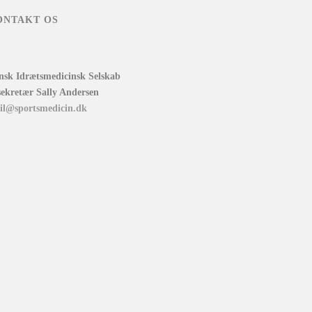
ONTAKT OS
nsk Idrætsmedicinsk Selskab
sekretær Sally Andersen
il@sportsmedicin.dk