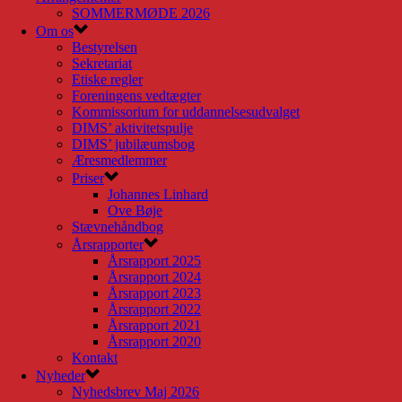
SOMMERMØDE 2026
Om os
Bestyrelsen
Sekretariat
Etiske regler
Foreningens vedtægter
Kommissorium for uddannelsesudvalget
DIMS’ aktivitetspulje
DIMS’ jubilæumsbog
Æresmedlemmer
Priser
Johannes Linhard
Ove Bøje
Stævnehåndbog
Årsrapporter
Årsrapport 2025
Årsrapport 2024
Årsrapport 2023
Årsrapport 2022
Årsrapport 2021
Årsrapport 2020
Kontakt
Nyheder
Nyhedsbrev Maj 2026