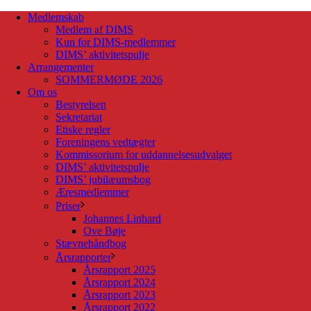
Medlemskab
Medlem af DIMS
Kun for DIMS-medlemmer
DIMS’ aktivitetspulje
Arrangementer
SOMMERMØDE 2026
Om os
Bestyrelsen
Sekretariat
Etiske regler
Foreningens vedtægter
Kommissorium for uddannelsesudvalget
DIMS’ aktivitetspulje
DIMS’ jubilæumsbog
Æresmedlemmer
Priser
Johannes Linhard
Ove Bøje
Stævnehåndbog
Årsrapporter
Årsrapport 2025
Årsrapport 2024
Årsrapport 2023
Årsrapport 2022