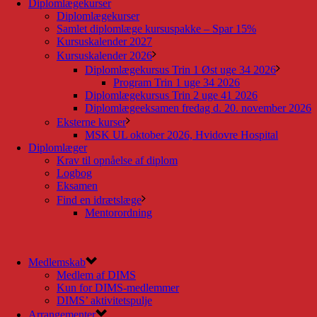
Diplomlægekurser
Diplomlægekurser
Samlet diplomlæge kursuspakke – Spar 15%
Kursuskalender 2027
Kursuskalender 2026
Diplomlægekursus Trin 1 Øst uge 34 2026
Program Trin 1 uge 34 2026
Diplomlægekursus Trin 2 uge 41 2026
Diplomlægeeksamen fredag d. 20. november 2026
Eksterne kurser
MSK UL oktober 2026, Hvidovre Hospital
Diplomlæger
Krav til opnåelse af diplom
Logbog
Eksamen
Find en idrætslæge
Mentorordning
Medlemskab
Medlem af DIMS
Kun for DIMS-medlemmer
DIMS’ aktivitetspulje
Arrangementer