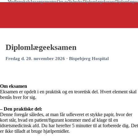
Medlemskab
Arrangementer
Om os
Nyheder
Diplomlægekurser
Diplomlæger
Diplomlægeeksamen
Fredag d. 20. november 2026 · Bispebjerg Hospital
Om eksamen
Eksamen er opdelt i en praktisk og en teoretisk del. Hvert element skal
bestås hver for sig.
– Den praktiske del:
Denne foregår således, at man får udleveret et stykke papir, hvor der
kort står, hvad en patient/figurant kommer med af klage til en
idrætsmedicinsk afd. Du har herefter 5 minutter til at forberede dig. Det
er ikke tilladt at bruge hjælpemidler.