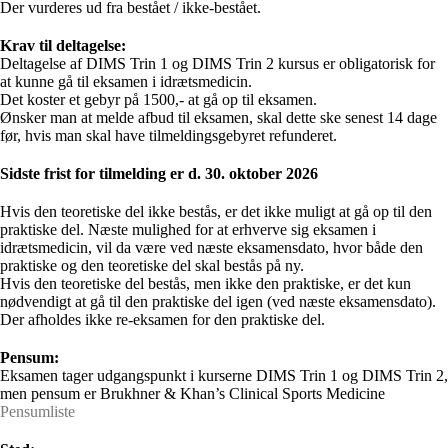
Der vurderes ud fra bestået / ikke-bestået.
Krav til deltagelse:
Deltagelse af DIMS Trin 1 og DIMS Trin 2 kursus er obligatorisk for
at kunne gå til eksamen i idrætsmedicin.
Det koster et gebyr på 1500,- at gå op til eksamen.
Ønsker man at melde afbud til eksamen, skal dette ske senest 14 dage
før, hvis man skal have tilmeldingsgebyret refunderet.
Sidste frist for tilmelding er d. 30. oktober 2026
Hvis den teoretiske del ikke bestås, er det ikke muligt at gå op til den
praktiske del. Næste mulighed for at erhverve sig eksamen i
idrætsmedicin, vil da være ved næste eksamensdato, hvor både den
praktiske og den teoretiske del skal bestås på ny.
Hvis den teoretiske del bestås, men ikke den praktiske, er det kun
nødvendigt at gå til den praktiske del igen (ved næste eksamensdato).
Der afholdes ikke re-eksamen for den praktiske del.
Pensum:
Eksamen tager udgangspunkt i kurserne DIMS Trin 1 og DIMS Trin 2,
men pensum er Brukhner & Khan’s Clinical Sports Medicine
Pensumliste