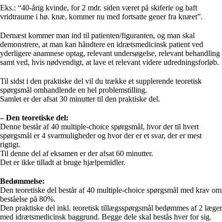
Eks.: “40-årig kvinde, for 2 mdr. siden været på skiferie og haft
vridtraume i hø. knæ, kommer nu med fortsatte gener fra knæet”.
Dernæst kommer man ind til patienten/figuranten, og man skal
demonstrere, at man kan håndtere en idrætsmedicinsk patient ved
yderligere anamnese optag, relevant undersøgelse, relevant behandling
samt ved, hvis nødvendigt, at lave et relevant videre udredningsforløb.
Til sidst i den praktiske del vil du trække et supplerende teoretisk
spørgsmål omhandlende en hel problemstilling.
Samlet er der afsat 30 minutter til den praktiske del.
– Den teoretiske del:
Denne består af 40 multiple-choice spørgsmål, hvor der til hvert
spørgsmål er 4 svarmuligheder og hvor der er et svar, der er mest
rigtigt.
Til denne del af eksamen er der afsat 60 minutter.
Det er ikke tilladt at bruge hjælpemidler.
Bedømmelse:
Den teoretiske del består af 40 multiple-choice spørgsmål med krav om
beståelse på 80%.
Den praktiske del inkl. teoretisk tillægsspørgsmål bedømmes af 2 læger
med idrætsmedicinsk baggrund. Begge dele skal bestås hver for sig.