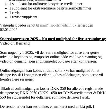
1 suppleant for ordinære bestyrelsesmedlemmer
1 suppleant for ekstraordinære bestyrelsesmedlemmer
1 revisor
1 revisorsuppleant
Valgoplæg bedes sendt til
mail@sportsmedicin.dk
senest den
02.01.2025
Sportskongressen 2025 – Nu med mulighed for live streaming og
Video on Demand
Som noget nyt i 2025, vil der være mulighed for at se eller gense
udvalgte keynotes og symposier online både ved live streaming og
video on demand, som er tilgængelig 60 dage efter kongressen.
Onlineadgangen kan købes af dem, som ikke har mulighed for at
deltage fysisk i kongressen eller tilkøbes af deltagere, som gerne vil
(gen)se flere sessioner.
Tilkøb af onlineadgangen koster DKK 350 for allerede registrerede
deltagere og DKK 2050 (DKK 1050 for DIMS-medlemmer & DKK
550 for studerende) for deltagere, som ikke deltager fysisk.
De sessioner der kan ses online, er markeret med en blå prik i