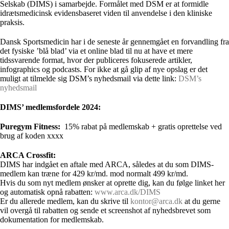
Selskab (DIMS) i samarbejde. Formålet med DSM er at formidle
idrætsmedicinsk evidensbaseret viden til anvendelse i den kliniske
praksis.
Dansk Sportsmedicin har i de seneste år gennemgået en forvandling fra
det fysiske ’blå blad’ via et online blad til nu at have et mere
tidssvarende format, hvor der publiceres fokuserede artikler,
infographics og podcasts. For ikke at gå glip af nye opslag er det
muligt at tilmelde sig DSM’s nyhedsmail via dette link:
DSM’s
nyhedsmail
DIMS’ medlemsfordele 2024:
Puregym Fitness:
15% rabat på medlemskab + gratis oprettelse ved
brug af koden xxxx
ARCA Crossfit:
DIMS har indgået en aftale med ARCA, således at du som DIMS-
medlem kan træne for 429 kr/md. mod normalt 499 kr/md.
Hvis du som nyt medlem ønsker at oprette dig, kan du følge linket her
og automatisk opnå rabatten:
www.arca.dk/DIMS
Er du allerede medlem, kan du skrive til
kontor@arca.dk
at du gerne
vil overgå til rabatten og sende et screenshot af nyhedsbrevet som
dokumentation for medlemskab.