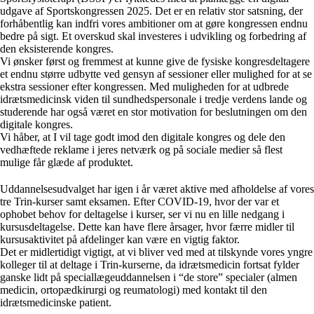
udgave af Sportskongressen 2025. Det er en relativ stor satsning, der
forhåbentlig kan indfri vores ambitioner om at gøre kongressen endnu
bedre på sigt. Et overskud skal investeres i udvikling og forbedring af
den eksisterende kongres.
Vi ønsker først og fremmest at kunne give de fysiske kongresdeltagere
et endnu større udbytte ved gensyn af sessioner eller mulighed for at se
ekstra sessioner efter kongressen. Med muligheden for at udbrede
idrætsmedicinsk viden til sundhedspersonale i tredje verdens lande og
studerende har også været en stor motivation for beslutningen om den
digitale kongres.
Vi håber, at I vil tage godt imod den digitale kongres og dele den
vedhæftede reklame i jeres netværk og på sociale medier så flest
mulige får glæde af produktet.
Uddannelsesudvalget har igen i år været aktive med afholdelse af vores
tre Trin-kurser samt eksamen. Efter COVID-19, hvor der var et
ophobet behov for deltagelse i kurser, ser vi nu en lille nedgang i
kursusdeltagelse. Dette kan have flere årsager, hvor færre midler til
kursusaktivitet på afdelinger kan være en vigtig faktor.
Det er midlertidigt vigtigt, at vi bliver ved med at tilskynde vores yngre
kolleger til at deltage i Trin-kurserne, da idrætsmedicin fortsat fylder
ganske lidt på speciallægeuddannelsen i “de store” specialer (almen
medicin, ortopædkirurgi og reumatologi) med kontakt til den
idrætsmedicinske patient.