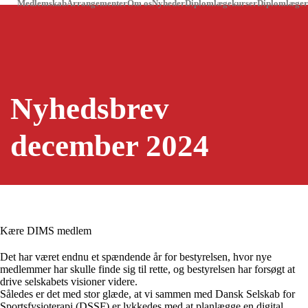
Medlemskab
Arrangementer
Om os
Nyheder
Diplomlægekurser
Diplomlæger
Nyhedsbrev
december 2024
Kære DIMS medlem
Det har været endnu et spændende år for bestyrelsen, hvor nye
medlemmer har skulle finde sig til rette, og bestyrelsen har forsøgt at
drive selskabets visioner videre.
Således er det med stor glæde, at vi sammen med Dansk Selskab for
Sportsfysioterapi (DSSF) er lykkedes med at planlægge en digital