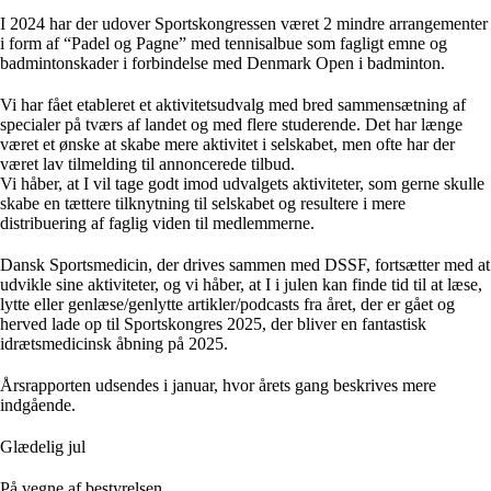
I 2024 har der udover Sportskongressen været 2 mindre arrangementer
i form af “Padel og Pagne” med tennisalbue som fagligt emne og
badmintonskader i forbindelse med Denmark Open i badminton.
Vi har fået etableret et aktivitetsudvalg med bred sammensætning af
specialer på tværs af landet og med flere studerende. Det har længe
været et ønske at skabe mere aktivitet i selskabet, men ofte har der
været lav tilmelding til annoncerede tilbud.
Vi håber, at I vil tage godt imod udvalgets aktiviteter, som gerne skulle
skabe en tættere tilknytning til selskabet og resultere i mere
distribuering af faglig viden til medlemmerne.
Dansk Sportsmedicin, der drives sammen med DSSF, fortsætter med at
udvikle sine aktiviteter, og vi håber, at I i julen kan finde tid til at læse,
lytte eller genlæse/genlytte artikler/podcasts fra året, der er gået og
herved lade op til Sportskongres 2025, der bliver en fantastisk
idrætsmedicinsk åbning på 2025.
Årsrapporten udsendes i januar, hvor årets gang beskrives mere
indgående.
Glædelig jul
På vegne af bestyrelsen