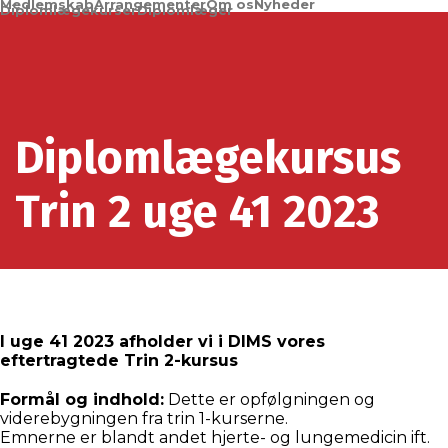
Medlemskab
Arrangementer
Om os
Nyheder
Diplomlægekurser
Diplomlæger
Diplomlægekursus
Trin 2 uge 41 2023
I uge 41 2023 afholder vi i DIMS vores
eftertragtede Trin 2-kursus
Formål og indhold:
Dette er opfølgningen og
viderebygningen fra trin 1-kurserne.
Emnerne er blandt andet hjerte- og lungemedicin ift.