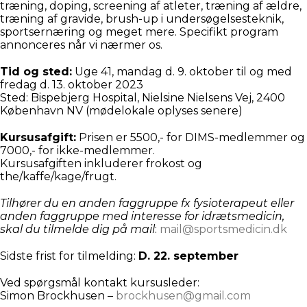
træning, doping, screening af atleter, træning af ældre,
træning af gravide, brush-up i undersøgelsesteknik,
sportsernæring og meget mere. Specifikt program
annonceres når vi nærmer os.
Tid og sted:
Uge 41, mandag d. 9. oktober til og med
fredag d. 13. oktober 2023
Sted: Bispebjerg Hospital, Nielsine Nielsens Vej, 2400
København NV (mødelokale oplyses senere)
Kursusafgift:
Prisen er 5500,- for DIMS-medlemmer og
7000,- for ikke-medlemmer.
Kursusafgiften inkluderer frokost og
the/kaffe/kage/frugt.
Tilhører du en anden faggruppe fx fysioterapeut eller
anden faggruppe med interesse for idrætsmedicin,
skal du tilmelde dig på mail
:
mail@sportsmedicin.dk
Sidste frist for tilmelding:
D. 22. september
Ved spørgsmål kontakt kursusleder:
Simon Brockhusen –
brockhusen@gmail.com